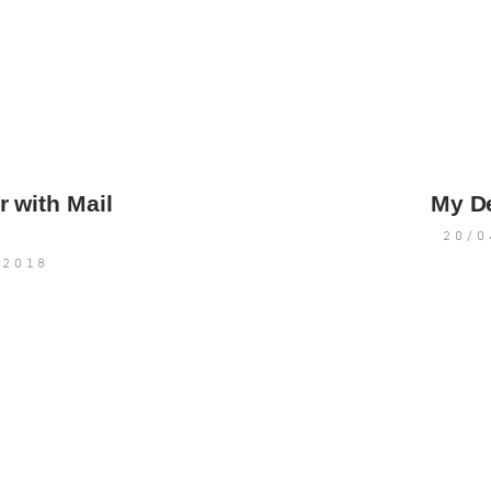
r with Mail
My D
egación
20/0
/2018
radas