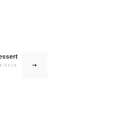
essert
Next
post:
4/2018