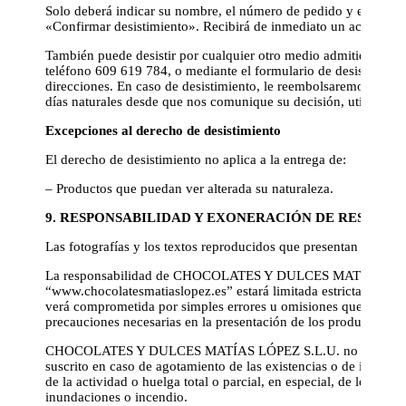
Solo deberá indicar su nombre, el número de pedido y el correo 
«Confirmar desistimiento». Recibirá de inmediato un acuse de r
También puede desistir por cualquier otro medio admitido en d
teléfono 609 619 784, o mediante el formulario de desistimient
direcciones. En caso de desistimiento, le reembolsaremos los p
días naturales desde que nos comunique su decisión, utilizand
Excepciones al derecho de desistimiento
El derecho de desistimiento no aplica a la entrega de:
– Productos que puedan ver alterada su naturaleza.
9. RESPONSABILIDAD Y EXONERACIÓN DE RESPONS
Las fotografías y los textos reproducidos que presentan los pro
La responsabilidad de CHOCOLATES Y DULCES MATÍAS LÓPEZ S
“www.chocolatesmatiaslopez.es” estará limitada estrictamente, 
verá comprometida por simples errores u omisiones que hayan 
precauciones necesarias en la presentación de los productos.
CHOCOLATES Y DULCES MATÍAS LÓPEZ S.L.U. no podrá ser con
suscrito en caso de agotamiento de las existencias o de indispo
de la actividad o huelga total o parcial, en especial, de los ser
inundaciones o incendio.