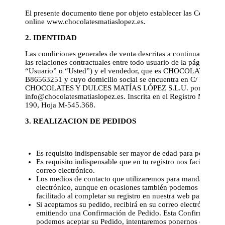
El presente documento tiene por objeto establecer las Condici
online www.chocolatesmatiaslopez.es.
2. IDENTIDAD
Las condiciones generales de venta descritas a continuación (e
las relaciones contractuales entre todo usuario de la página 
“Usuario” o “Usted”) y el vendedor, que es CHOCOLATES Y 
B86563251 y cuyo domicilio social se encuentra en C/ Pablo Vi
CHOCOLATES Y DULCES MATÍAS LÓPEZ S.L.U. pone a disposición
info@chocolatesmatiaslopez.es
. Inscrita en el Registro Merca
190, Hoja M-545.368.
3. REALIZACION DE PEDIDOS
Es requisito indispensable ser mayor de edad para poder r
Es requisito indispensable que en tu registro nos facilite al
correo electrónico.
Los medios de contacto que utilizaremos para mandarle las n
electrónico, aunque en ocasiones también podemos utilizar e
facilitado al completar su registro en nuestra web para pode
Si aceptamos su pedido, recibirá en su correo electrónico pr
emitiendo una Confirmación de Pedido. Esta Confirmación de
podemos aceptar su Pedido, intentaremos ponernos en contac