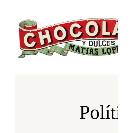
PRESENTACIÓN
PORTES Y PLAZOS DE
ENTREGA
PUNTOS DE VENTAS
TIENDA
CATA DE LOS
CHOCOLATES
HISTORIA
Políti
BLOG
CONTACTO