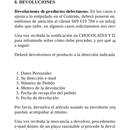
8. DEVOLUCIONES
Devoluciones de productos defectuosos
: En los casos en que 
ajusta a lo estipulado en el Contrato, deberá ponerse en conta
teléfonos de atención al cliente 609 619 784 o en
info@chocola
daño que sufre, en algunos casos solicitaremos nos envíen foto 
Una vez recibida la notificación en CHOCOLATES Y DULCES 
para informarle sobre cómo debe proceder, y por qué agencia d
a seguir:
Deberá devolvernos el producto a la dirección indicada en la fac
Datos Personales
Su dirección e-mail
Número de Pedido
Motivo de la devolución
Fecha de recepción del pedido
Fecha de devolución
Por favor, devuelva el artículo usando su envoltorio original a
puedan acompañar al mismo.
Una vez recibida la mercancía a devolver, procederemos a exa
e-mail dentro de un plazo razonable si procede la devolución o 