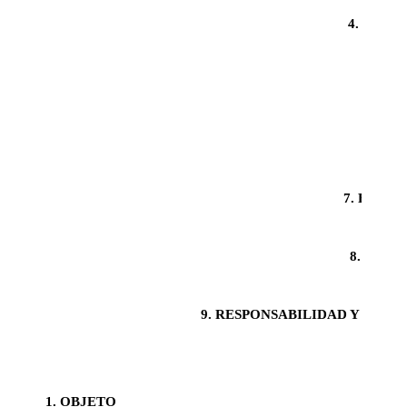
4. DISP
5. E
6. 
7. FORM
8. DEV
9. RESPONSABILIDAD Y EXO
1. OBJETO