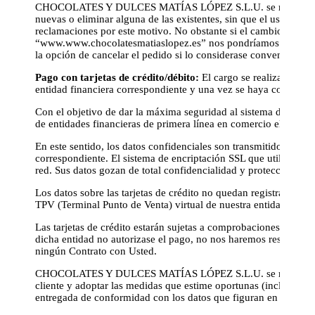
CHOCOLATES Y DULCES MATÍAS LÓPEZ S.L.U. se reserva el de
nuevas o eliminar alguna de las existentes, sin que el usuario
reclamaciones por este motivo. No obstante si el cambio en la 
“www.www.chocolatesmatiaslopez.es” nos pondríamos en contact
la opción de cancelar el pedido si lo considerase conveniente.
Pago con tarjetas de crédito/débito:
El cargo se realiza online,
entidad financiera correspondiente y una vez se haya comprob
Con el objetivo de dar la máxima seguridad al sistema de pago
de entidades financieras de primera línea en comercio electróni
En este sentido, los datos confidenciales son transmitidos direc
correspondiente. El sistema de encriptación SSL que utilizamos c
red. Sus datos gozan de total confidencialidad y protección.
Los datos sobre las tarjetas de crédito no quedan registrados en
TPV (Terminal Punto de Venta) virtual de nuestra entidad financ
Las tarjetas de crédito estarán sujetas a comprobaciones y autor
dicha entidad no autorizase el pago, no nos haremos responsabl
ningún Contrato con Usted.
CHOCOLATES Y DULCES MATÍAS LÓPEZ S.L.U. se reserva el dere
cliente y adoptar las medidas que estime oportunas (incluida la
entregada de conformidad con los datos que figuran en el pedi