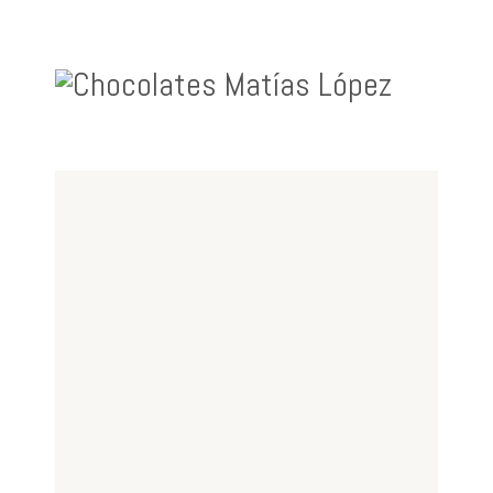
PRESENTACIÓN
PORTES Y PLAZOS DE
ENTREGA
PUNTOS DE VENTAS
TIENDA
CATA DE LOS CHOCOLATES
HISTORIA
BLOG
CONTACTO
MI CUENTA