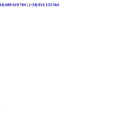
34) 609 619 784 | (+34) 914 133 564
R