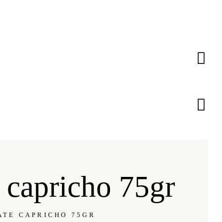
 capricho 75gr
ATE CAPRICHO 75GR