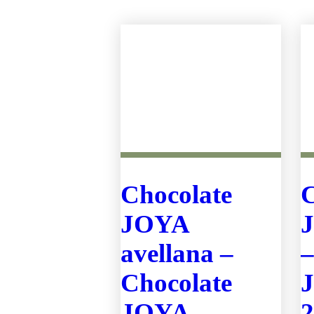
Chocolate
C
JOYA
J
avellana –
–
Chocolate
J
JOYA
2