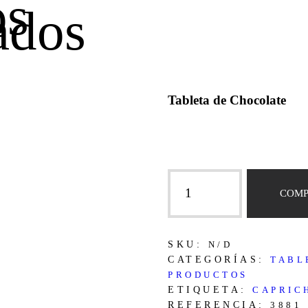
os
ados
Tableta de Chocolate
Chocolate
Capricho
COM
-
Chocolate
capricho
SKU:
N/D
75gr
CATEGORÍAS:
TABL
cantidad
PRODUCTOS
ETIQUETA:
CAPRIC
REFERENCIA:
3881