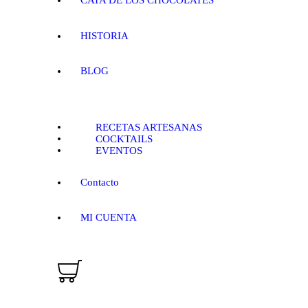
CATA DE LOS CHOCOLATES
MI CUENTA
HISTORIA
BLOG
RECETAS ARTESANAS
COCKTAILS
EVENTOS
Contacto
MI CUENTA