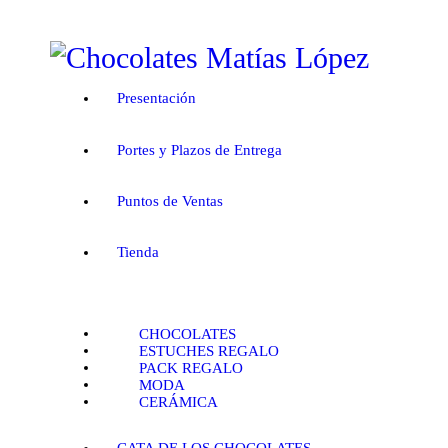
PRESENTACIÓN
PORTES Y PLAZOS DE
Presentación
ENTREGA
Portes y Plazos de Entrega
PUNTOS DE VENTAS
Puntos de Ventas
TIENDA
CATA DE LOS
Tienda
CHOCOLATES
CHOCOLATES
HISTORIA
ESTUCHES REGALO
PACK REGALO
MODA
BLOG
CERÁMICA
CONTACTO