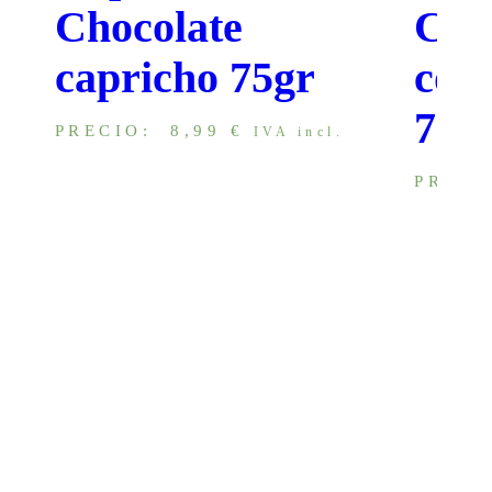
Chocolate
Cho
capricho 75gr
con 
75g
PRECIO:
8,99
€
IVA incl.
PRECI