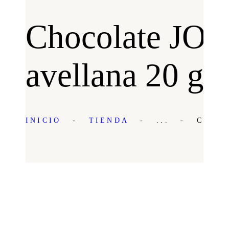
Chocolate JOY
avellana 20 gr
INICIO
TIENDA
...
CHOCO