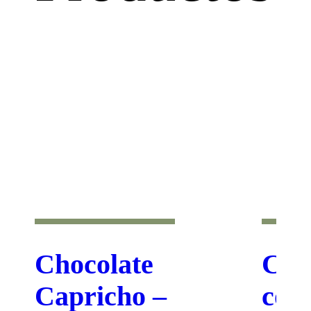
Chocolate
Cho
Capricho –
con 