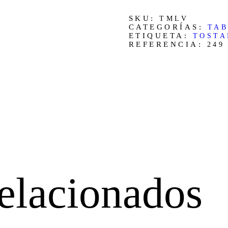
tostado
75gr
SKU:
cantidad
TMLV
CATEGORÍAS:
TA
ETIQUETA:
TOSTA
REFERENCIA:
249
elacionados