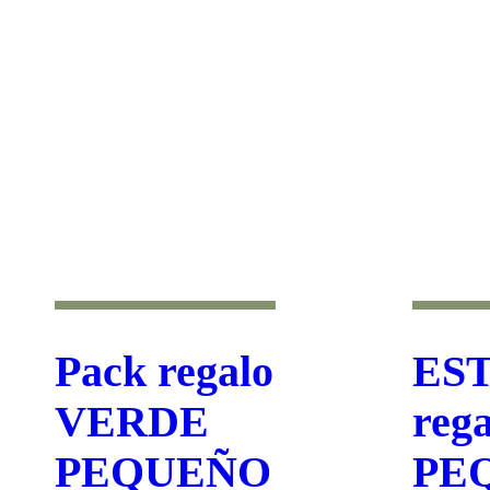
Pack regalo
ES
VERDE
reg
PEQUEÑO
PE