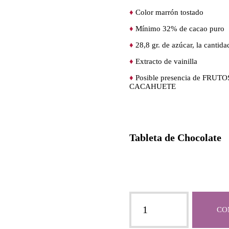
♦
Color marrón tostado
♦
Mínimo 32% de cacao puro
♦
28,8 gr. de azúcar, la cantid
♦
Extracto de vainilla
♦
Posible presencia de FR
CACAHUETE
Tableta de Chocolate
Chocolate
tostado
CO
-
Chocolate