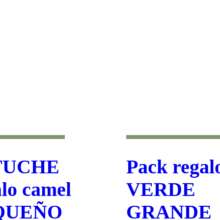
TUCHE
Pack regal
alo camel
VERDE
QUEÑO
GRANDE