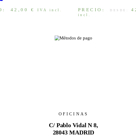
O:
42,00
€
PRECIO:
4
IVA incl.
DESDE:
incl.
OFICINAS
C/ Pablo Vidal N 8,
s
28043 MADRID