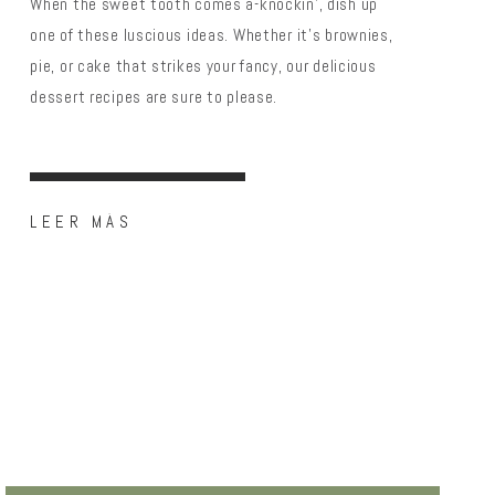
When the sweet tooth comes a-knockin’, dish up
one of these luscious ideas. Whether it’s brownies,
pie, or cake that strikes your fancy, our delicious
dessert recipes are sure to please.
LEER MÁS