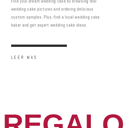
Find your dream wedding cake by browsing real
wedding cake pictures and ordering delicious
custom samples. Plus, find a local wedding cake
baker and get expert wedding cake ideas.
LEER MÁS
 REGALO